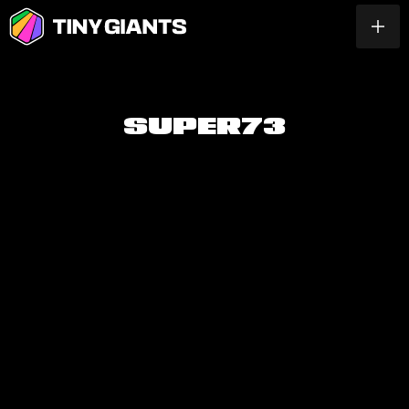
S
U
P
E
R
7
3
PLAY